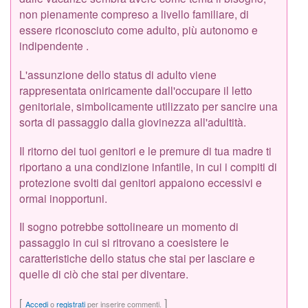
non pienamente compreso a livello familiare, di
essere riconosciuto come adulto, più autonomo e
indipendente .
L'assunzione dello status di adulto viene
rappresentata oniricamente dall'occupare il letto
genitoriale, simbolicamente utilizzato per sancire una
sorta di passaggio dalla giovinezza all'adultità.
Il ritorno dei tuoi genitori e le premure di tua madre ti
riportano a una condizione infantile, in cui i compiti di
protezione svolti dai genitori appaiono eccessivi e
ormai inopportuni.
Il sogno potrebbe sottolineare un momento di
passaggio in cui si ritrovano a coesistere le
caratteristiche dello status che stai per lasciare e
quelle di ciò che stai per diventare.
[
]
Accedi
o
registrati
per inserire commenti.