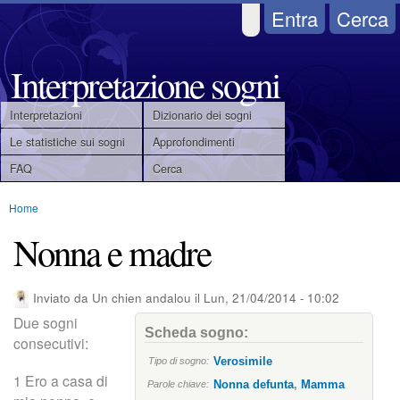
Salta
Entra
Cerca
al
contenuto
Interpretazione sogni
principale
Interpretazioni
Dizionario dei sogni
M
Le statistiche sui sogni
Approfondimenti
FAQ
Cerca
e
Home
n
Tu
Nonna e madre
u
sei
qui
p
Inviato da
Un chien andalou
il
Lun, 21/04/2014 - 10:02
Due sogni
r
Scheda sogno:
consecutivi:
i
Verosimile
Tipo di sogno:
1 Ero a casa di
Nonna defunta
,
Mamma
Parole chiave: