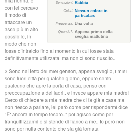
n
mia nonna, e
Rabbia
Sensazioni:
con lei cercavo
Nessun colore in
Colori:
c
il modo di
particolare
attaccare un
Una volta
Frequenza:
i
asse più in alto
Appena prima della
Quando?:
possibile, in
sveglia mattutina
p
modo che non
fosse d'intralcio fino al momento in cui fosse stata
a
definitivamente utilizzata, ma non ci sono riuscito..
l
2 Sono nel letto dei miei genitori, appena sveglio, i miei
sono fuori città per qualche giorno, eppure sento
e
qualcuno che apre la porta di casa, penso con
preoccupazione a dei ladri.. e invece appare mia madre!
Cerco di chiedere a mia madre che ci fa già a casa ma
non riesco a parlare, lei però come per rispondermi dice
"E' ancora in tempo tesoro.." poi agisce come per
tranquillizzarmi e si stende di fianco a me.. Io però non
sono per nulla contento che sia già tornata