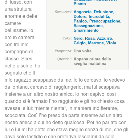
n
di lusso, con
Pianto
una struttura
c
Angoscia
,
Delusione
,
Sensazioni:
enorme e delle
Dolore
,
Incredulità
,
Panico
,
Preoccupazione
,
camere
i
Rassegnazione
,
bellissime. Io
Smarrimento
ero in camera
p
Nero
,
Rosa
,
Azzurro
,
Colori:
con tre mie
Grigio
,
Marrone
,
Viola
compagne di
a
Una volta
Frequenza:
classe. Scesi
Appena prima della
Quando?:
l
sveglia mattutina
nelle piscine, ho
sognato che il
e
mio ragazzo scappasse da me: io lo cercavo, lo vedevo
da lontano, cercavo di raggiungerlo, ma lui scappava
insieme a un altro nostro amico. Io non capivo, così
quando si è fermato l’ho raggiunto e gli ho chiesto cosa
avesse, e lui: “niente niente”, in maniera indifferente,
scocciata. Così l’ho preso da parte insieme ad un altro
nostro amico a cui ho detto qualcosa. Poi ho parlato con
lui e lui mi ha detto che stava meglio senza di me, che gli
davo solo fastidio è che preferiva lasciarmi da sola.