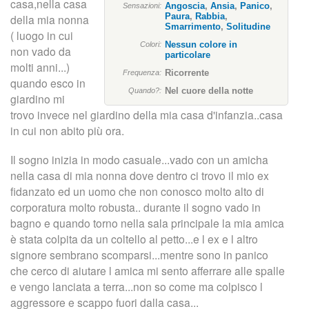
n
casa,nella casa
Angoscia
,
Ansia
,
Panico
,
Sensazioni:
Paura
,
Rabbia
,
della mia nonna
c
Smarrimento
,
Solitudine
( luogo in cui
Nessun colore in
Colori:
non vado da
i
particolare
molti anni...)
Ricorrente
Frequenza:
quando esco in
p
Nel cuore della notte
Quando?:
giardino mi
trovo invece nel giardino della mia casa d'infanzia..casa
a
in cui non abito più ora.
l
Il sogno inizia in modo casuale...vado con un amicha
e
nella casa di mia nonna dove dentro ci trovo il mio ex
fidanzato ed un uomo che non conosco molto alto di
corporatura molto robusta.. durante il sogno vado in
bagno e quando torno nella sala principale la mia amica
è stata colpita da un coltello al petto...e l ex e l altro
signore sembrano scomparsi...mentre sono in panico
che cerco di aiutare l amica mi sento afferrare alle spalle
e vengo lanciata a terra...non so come ma colpisco l
aggressore e scappo fuori dalla casa...