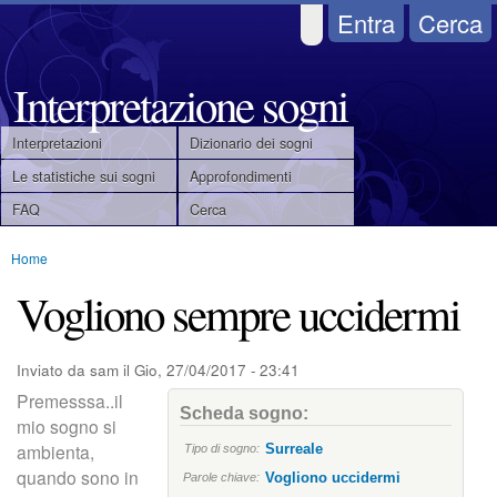
Salta
Entra
Cerca
al
contenuto
Interpretazione sogni
principale
Interpretazioni
Dizionario dei sogni
M
Le statistiche sui sogni
Approfondimenti
FAQ
Cerca
e
Home
n
Tu
Vogliono sempre uccidermi
u
sei
qui
p
Inviato da
sam
il
Gio, 27/04/2017 - 23:41
Premesssa..il
r
Scheda sogno:
mio sogno si
i
ambienta,
Surreale
Tipo di sogno:
quando sono in
Vogliono uccidermi
Parole chiave: