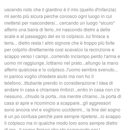
uscendo noto che il giardino è il mio (quello d'infanzia)
mi sento più sicura perche conosco ogni luogo in cui
mettersi per nascondersi... cercando un luogo "sicuro"
afferro una barra di ferro..mi nascondo dietro a delle
scale e al passaggio del ex lo colpisco..lui finisce a
terra... dietro resta l altro signore che è troppo più forte
per colpirlo direttamente cosi scavalco la recinzione e
scappo verso i campi...correndo inciampo perdo l'arma e
uomo mi raggiunge..lottiamo nel prato...allungo la mano
afferro qualcosa e lo colpisco..l'uomo sembra svenuto...
in panico voglio chiedere aiuto ma non ho il
telefono...titubante prendo in considerazione l idea di
andare in casa e chiamare rinforzi...entro in casa non c'e
nessuno...chiudo la porta...ma mentre chiamo...la porta di
casa si apre e ricomincio a scappare...gli aggressori
sono ancora vivi e vogliono uccidermi... la fine del sogno
è un po confusa perchè pare sempre ripetersi...io scappo
li colpisco ma in qualche modo loro sono sempre dietro
di me...il sogno finisce che sto scappando per i