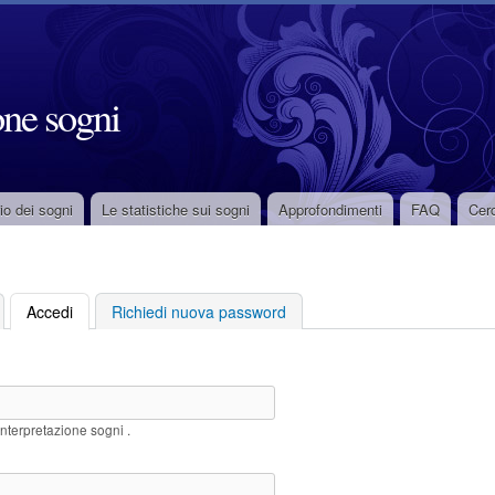
Salta
al
contenuto
one sogni
principale
io dei sogni
Le statistiche sui sogni
Approfondimenti
FAQ
Cer
Accedi
(scheda attiva)
Richiedi nuova password
Interpretazione sogni .