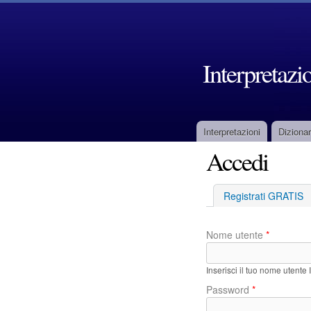
Interpretazi
Interpretazioni
Dizionar
M
Accedi
e
Registrati GRATIS
n
u
Nome utente
*
p
Inserisci il tuo nome utente 
r
Password
*
i