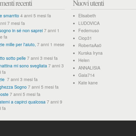
enti recenti
Nuovi utenti
e smarrito
4 anni 5 mesi fa
Elisabeth
nni 7 mesi fa
LUDOVICA
sogno in sé non saprei
7 anni 1
Fedemuso
e fa
Ciop31
ie mille per l'aiuto,
7 anni 1 mese
RobertaAa0
Kurska Iryna
tto sotto pelle
7 anni 3 mesi fa
Helen
attina mi sono svegliata
7 anni 3
ANNALISIA
 fa
Gaia714
zie
7 anni 3 mesi fa
Kate kane
ghezza Sogno
7 anni 5 mesi fa
poste
7 anni 5 mesi fa
atemi a capirci qualcosa
7 anni 9
 fa