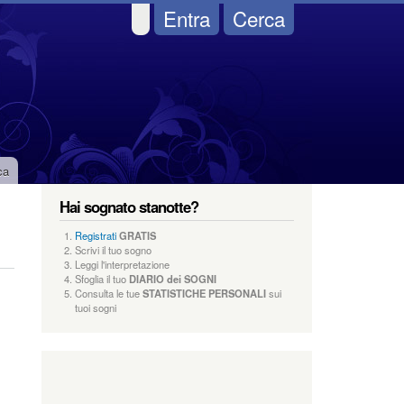
Entra
Cerca
ca
Hai sognato stanotte?
Registrati
GRATIS
Scrivi il tuo sogno
Leggi l'interpretazione
Sfoglia il tuo
DIARIO dei SOGNI
Consulta le tue
STATISTICHE PERSONALI
sui
tuoi sogni