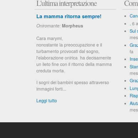
L'ultima interpretazione
Comm
La mamma ritorna sempre!
Can
.
6 a
Oniromante:
Morpheus
Sul 
mes
Cara marymi,
nonostante la preoccupazione e il
Graz
turbamento provocati dal sogno,
fa
l'elaborazione onirica ha decisamente
Inse
un lieto fine con il ritorno della mamma
Stam
creduta morta.
mesi
Gra
I sogni dei bambini spesso attraverso
Lun
immagini forti...
Ris
Leggi tutto
Aiut
mesi