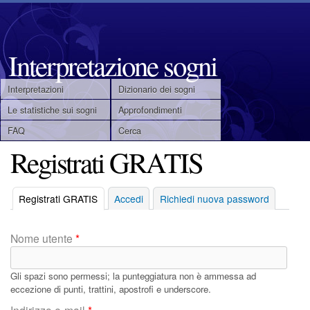
Salta
al
contenuto
Interpretazione sogni
principale
Interpretazioni
Dizionario dei sogni
M
Le statistiche sui sogni
Approfondimenti
FAQ
Cerca
e
Registrati GRATIS
n
u
Registrati GRATIS
(scheda attiva)
Accedi
Richiedi nuova password
p
Nome utente
*
r
Gli spazi sono permessi; la punteggiatura non è ammessa ad
i
eccezione di punti, trattini, apostrofi e underscore.
Indirizzo e-mail
*