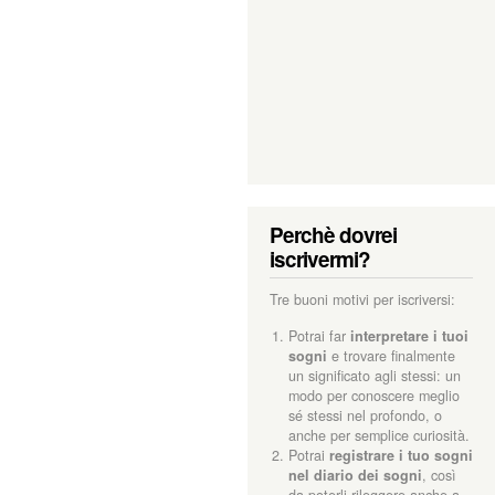
Perchè dovrei
iscrivermi?
Tre buoni motivi per iscriversi:
Potrai far
interpretare i tuoi
sogni
e trovare finalmente
un significato agli stessi: un
modo per conoscere meglio
sé stessi nel profondo, o
anche per semplice curiosità.
Potrai
registrare i tuo sogni
nel diario dei sogni
, così
da poterli rileggere anche a