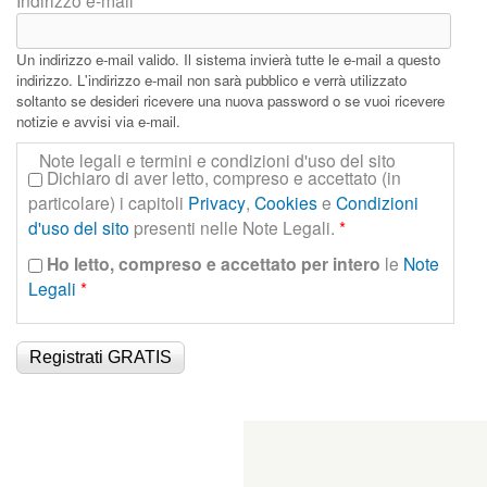
n
c
Un indirizzo e-mail valido. Il sistema invierà tutte le e-mail a questo
indirizzo. L'indirizzo e-mail non sarà pubblico e verrà utilizzato
i
soltanto se desideri ricevere una nuova password o se vuoi ricevere
notizie e avvisi via e-mail.
p
Note legali e termini e condizioni d'uso del sito
Dichiaro di aver letto, compreso e accettato (in
a
particolare) i capitoli
Privacy
,
Cookies
e
Condizioni
l
d'uso del sito
presenti nelle Note Legali.
*
Ho letto, compreso e accettato per intero
le
Note
e
Legali
*