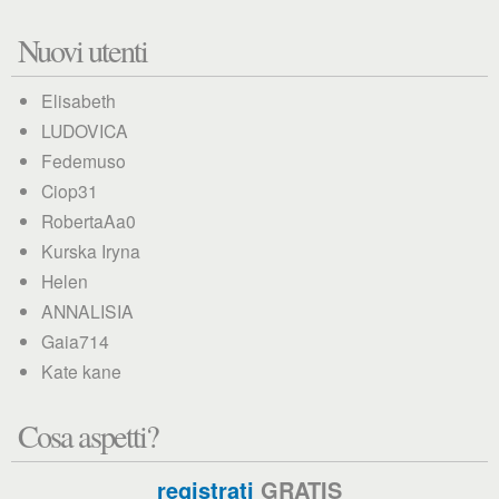
Nuovi utenti
Elisabeth
LUDOVICA
Fedemuso
Ciop31
RobertaAa0
Kurska Iryna
Helen
ANNALISIA
Gaia714
Kate kane
Cosa aspetti?
registrati
GRATIS