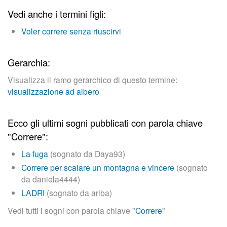
n
Vedi anche i termini figli:
c
Voler correre senza riuscirvi
i
Gerarchia:
p
Visualizza il ramo gerarchico di questo termine:
a
visualizzazione ad albero
l
Ecco gli ultimi sogni pubblicati con parola chiave
e
"Correre":
La fuga
(sognato da
Daya93
)
Correre per scalare un montagna e vincere
(sognato
da
daniela4444
)
LADRI
(sognato da
ariba
)
Vedi tutti i sogni con parola chiave "
Correre
"