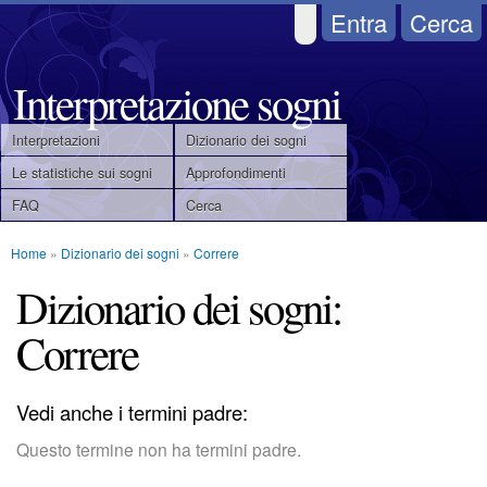
Salta
Entra
Cerca
al
contenuto
Interpretazione sogni
principale
Interpretazioni
Dizionario dei sogni
M
Le statistiche sui sogni
Approfondimenti
FAQ
Cerca
e
Home
»
Dizionario dei sogni
»
Correre
n
Tu
Dizionario dei sogni:
u
sei
Correre
qui
p
r
Vedi anche i termini padre:
i
Questo termine non ha termini padre.