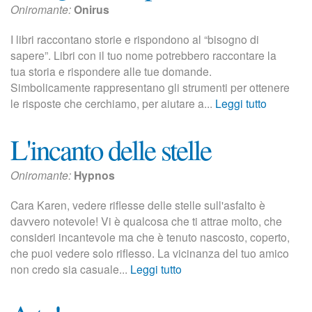
n
Oniromante:
Onirus
c
I libri raccontano storie e rispondono al “bisogno di
sapere”. Libri con il tuo nome potrebbero raccontare la
i
tua storia e rispondere alle tue domande.
p
Simbolicamente rappresentano gli strumenti per ottenere
le risposte che cerchiamo, per aiutare a...
Leggi tutto
a
L'incanto delle stelle
l
e
Oniromante:
Hypnos
Cara Karen, vedere riflesse delle stelle sull'asfalto è
davvero notevole! Vi è qualcosa che ti attrae molto, che
consideri incantevole ma che è tenuto nascosto, coperto,
che puoi vedere solo riflesso. La vicinanza del tuo amico
non credo sia casuale...
Leggi tutto