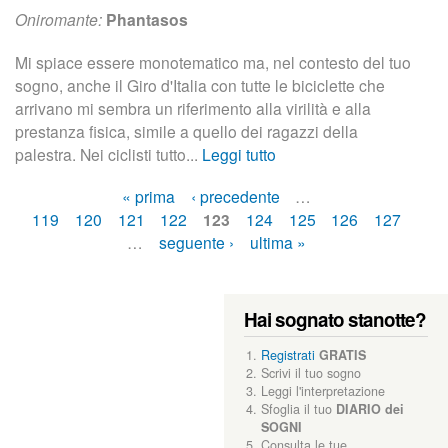
Oniromante:
Phantasos
Mi spiace essere monotematico ma, nel contesto del tuo
sogno, anche il Giro d'Italia con tutte le biciclette che
arrivano mi sembra un riferimento alla virilità e alla
prestanza fisica, simile a quello dei ragazzi della
palestra. Nei ciclisti tutto...
Leggi tutto
« prima
‹ precedente
…
119
120
121
122
123
124
125
126
127
P
…
seguente ›
ultima »
a
g
Hai sognato stanotte?
i
Registrati
GRATIS
Scrivi il tuo sogno
n
Leggi l'interpretazione
Sfoglia il tuo
DIARIO dei
SOGNI
Consulta le tue