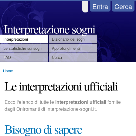
Salta
Entra
Cerca
al
contenuto
Interpretazione sogni
principale
Interpretazioni
Dizionario dei sogni
M
Le statistiche sui sogni
Approfondimenti
FAQ
Cerca
e
Home
n
Tu
Le interpretazioni ufficiali
u
sei
qui
p
Ecco l'elenco di tutte le
interpretazioni ufficiali
fornite
dagli Oniromanti di interpretazione-sogni.it.
r
i
Bisogno di sapere