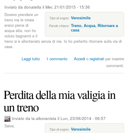
r
Inviato da
donatella
il
Mer, 21/01/2015 - 15:36
e
Dovevo prendere un
e
Verosimile
Tipo di sogno:
treno ma le rotaie
v
erano piene di
Treno
,
Acqua
,
Ritornare a
Parole chiave:
a
acqua alta, non ho
casa
l
voluto bagnarmi e il
i
treno si è allontanato senza di me. Io ho preferito ritornare sulla via di
g
casa.
i
a
s
Leggi tutto
1 commento
Accedi
o
registrati
per inserire
r
u
commenti.
u
I
b
l
a
t
t
r
Perdita della mia valigia in
a
e
n
un treno
o
Inviato da
la.alboranista
il
Lun, 23/06/2014 - 06:57
Salve,
Verosimile
Tipo di sogno: