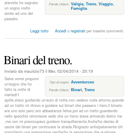
stanotte ho sognato
Valigia
,
Treno
,
Viaggio
,
Parole chiave:
un sogno molto
Famiglia
simile ad uno del
passato.
s
Leggi tutto
Accedi
o
registrati
per inserire commenti.
u
P
e
r
Binari del treno.
d
i
t
Inviato da
maurizio73
il
Mer, 02/04/2014 - 20:19
a
Salve vorrei proporvi
d
Avventuroso
Tipo di sogno:
un'sogno che ho
e
fatto la notte di
Binari
,
Treno
Parole chiave:
l
martedi'1
l
aprile,stavo guidando un'auto di notte,non vedevo nulla attorno,quando
a
ad un tratto mi ritrovo a guidare sui binari che passano i treni,il binario
m
era uno solo pero',ero abbastanza felice,poi ad un tratto guardando
i
nello specchio retrovisore vedo che un treno stava arrivando dietro me
a
,ma non mi preoccupavo guidavo tranquillamente,finche'ho deciso di
v
uscire dai binari per continuare la strada.Ringrazio anticipatamente chi
a
vorra'darmi una spiegazione,perche'ho la sensazione che qualcosa