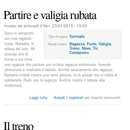
n
n
Partire e valigia rubata
a
f
r
Inviato da
antonelli
il
Ven, 23/01/2015 - 13:00
a
Sono in aeroporto
g
Surreale
Tipo di sogno:
con una ragazza
i
russa, Natasha, in
Ragazza
,
Furto
,
Valigia
,
l
Parole chiave:
attesa del volo. Mi
Treno
,
Nave
,
Tir
,
e
Containers
accorgo che di
fronte a noi c'era
una ragazza che parlava con un'atra ragazza sordomuta, facendo
attenzione a mostrarle il labiale. Sorrido teneramente alle ragazze.
Natasha invece mostra una certa gelosia. Io le spiego che si tratta di
solidarietà. Parlo con le ragazze. Anch'io mostro il labiale alla
sordomuta.
s
Leggi tutto
Accedi
o
registrati
per inserire commenti.
u
P
a
r
Il treno
t
i