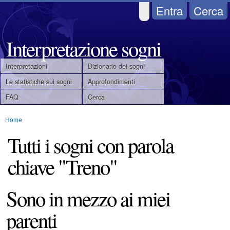
Salta
Entra
Cerca
al
contenuto
Interpretazione sogni
principale
Interpretazioni
Dizionario dei sogni
M
Le statistiche sui sogni
Approfondimenti
FAQ
Cerca
e
Home
n
Tu
Tutti i sogni con parola
u
sei
chiave "Treno"
qui
p
r
Sono in mezzo ai miei
i
parenti