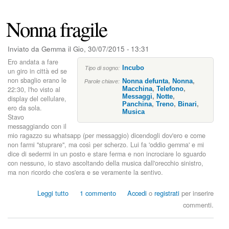
i
i
d
a
Nonna fragile
o
g
i
g
o
i
Inviato da
Gemma
il
Gio, 30/07/2015 - 13:31
b
o
u
Ero andata a fare
i
Incubo
Tipo di sogno:
i
un giro in città ed se
n
non sbaglio erano le
o
Nonna defunta
,
Nonna
,
Parole chiave:
t
22:30, l'ho visto al
Macchina
,
Telefono
,
r
Messaggi
,
Notte
,
display del cellulare,
e
Panchina
,
Treno
,
Binari
,
ero da sola.
Musica
n
Stavo
o
messaggiando con il
mio ragazzo su whatsapp (per messaggio) dicendogli dov'ero e come
non farmi "stuprare", ma così per scherzo. Lui fa 'oddio gemma' e mi
dice di sedermi in un posto e stare ferma e non incrociare lo sguardo
con nessuno, io stavo ascoltando della musica dall'orecchio sinistro,
ma non ricordo che cos'era e se veramente la sentivo.
s
Leggi tutto
1 commento
Accedi
o
registrati
per inserire
u
commenti.
N
o