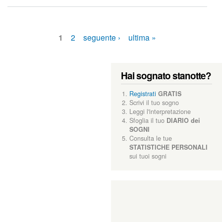
o
i
n
a
e
g
1
2
seguente ›
ultima »
g
i
P
i
m
a
Hai sognato stanotte?
p
o
g
Registrati
GRATIS
s
Scrivi il tuo sogno
s
Leggi l'interpretazione
i
i
Sfoglia il tuo
DIARIO dei
b
SOGNI
i
n
Consulta le tue
l
STATISTICHE PERSONALI
i
e
sui tuoi sogni