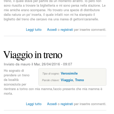
treno, il quale stava per partire da un momento all'altro. Io però non
i
sono riuscita a trovare la biglietteria e mi sono persa nella stazione. Le
e
mie amiche erano scomparse. Ho trovato una specie di distributore
i
dalla natura un po' incerta, il quale infatti non mi ha stampato il
p
biglietto del treno che cercavo ma una marea di gettoni/caramelle.
a
r
s
Leggi tutto
Accedi
o
registrati
per inserire commenti.
e
u
n
A
t
n
i
g
Viaggio in treno
o
s
c
Inviato da
mauro
il
Mar, 26/04/2016 - 09:07
i
Ho sognato di
a
Verosimile
Tipo di sogno:
prendere un treno
i
da località
Viaggio
,
Treno
Parole chiave:
n
sconosciuta per
u
rientrare a torino con mia mamma,faccio presente che mia mamma è
n
morta.
c
o
s
Leggi tutto
Accedi
o
registrati
per inserire commenti.
r
u
r
V