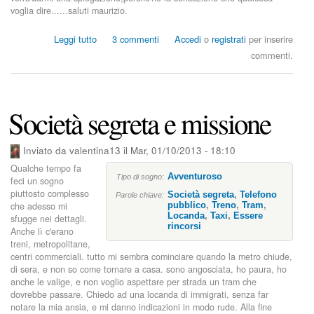
l
voglia dire......saluti maurizio.
i
g
s
Leggi tutto
3 commenti
Accedi
o
registrati
per inserire
i
u
commenti.
a
B
i
i
n
n
u
a
Società segreta e missione
n
r
t
i
r
d
Inviato da
valentina13
il
Mar, 01/10/2013 - 18:10
e
e
Qualche tempo fa
n
l
Avventuroso
Tipo di sogno:
feci un sogno
o
t
piuttosto complesso
Società segreta
,
Telefono
r
Parole chiave:
che adesso mi
pubblico
,
Treno
,
Tram
,
e
Locanda
,
Taxi
,
Essere
sfugge nei dettagli.
n
rincorsi
Anche lì c'erano
o
treni, metropolitane,
.
centri commerciali. tutto mi sembra cominciare quando la metro chiude,
di sera, e non so come tornare a casa. sono angosciata, ho paura, ho
anche le valige, e non voglio aspettare per strada un tram che
dovrebbe passare. Chiedo ad una locanda di immigrati, senza far
notare la mia ansia, e mi danno indicazioni in modo rude. Alla fine