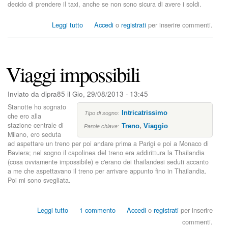
decido di prendere il taxi, anche se non sono sicura di avere i soldi.
s
Leggi tutto
Accedi
o
registrati
per inserire commenti.
u
S
o
c
Viaggi impossibili
i
e
t
Inviato da
dipra85
il
Gio, 29/08/2013 - 13:45
à
Stanotte ho sognato
s
Intricatrissimo
Tipo di sogno:
che ero alla
e
stazione centrale di
Treno
,
Viaggio
Parole chiave:
g
Milano, ero seduta
r
ad aspettare un treno per poi andare prima a Parigi e poi a Monaco di
e
Baviera; nel sogno il capolinea del treno era addirittura la Thailandia
t
(cosa ovviamente impossibile) e c'erano dei thailandesi seduti accanto
a
a me che aspettavano il treno per arrivare appunto fino in Thailandia.
e
Poi mi sono svegliata.
m
i
s
s
Leggi tutto
1 commento
Accedi
o
registrati
per inserire
s
u
commenti.
i
V