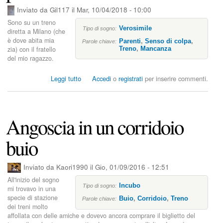
n
Inviato da
Gil117
il
Mar, 10/04/2018 - 10:00
c
Sono su un treno
Verosimile
Tipo di sogno:
diretta a Milano (che
i
è dove abita mia
Parenti
,
Senso di colpa
,
Parole chiave:
zia) con il fratello
Treno
,
Mancanza
del mio ragazzo.
p
s
Leggi tutto
Accedi
o
registrati
per inserire commenti.
a
u
S
l
o
n
Angoscia in un corridoio
e
o
i
buio
n
m
e
Inviato da
Kaori1990
il
Gio, 01/09/2016 - 12:51
z
All'inizio del sogno
z
Incubo
Tipo di sogno:
mi trovavo in una
o
specie di stazione
Buio
,
Corridoio
,
Treno
a
Parole chiave:
dei treni molto
i
affollata con delle amiche e dovevo ancora comprare il biglietto del
m