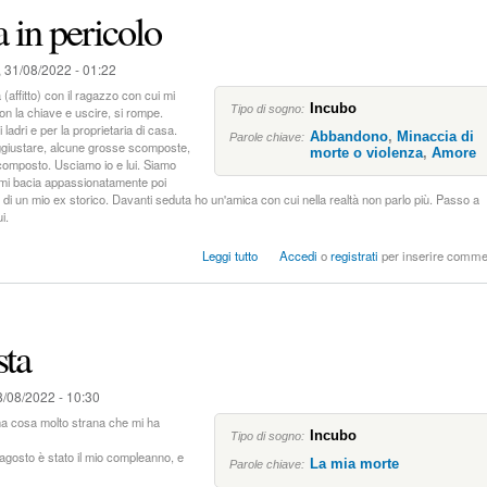
a in pericolo
, 31/08/2022 - 01:22
 (affitto) con il ragazzo con cui mi
Incubo
Tipo di sogno:
on la chiave e uscire, si rompe.
 ladri e per la proprietaria di casa.
Abbandono
,
Minaccia di
Parole chiave:
ggiustare, alcune grosse scomposte,
morte o violenza
,
Amore
 composto. Usciamo io e lui. Siamo
i mi bacia appassionatamente poi
i un mio ex storico. Davanti seduta ho un'amica con cui nella realtà non parlo più. Passo a
i.
s
Leggi tutto
Accedi
o
registrati
per inserire comme
u
L
a
s
sta
c
i
a
/08/2022 - 10:30
t
a
a cosa molto strana che mi ha
Incubo
s
Tipo di sogno:
o
 agosto è stato il mio compleanno, e
La mia morte
Parole chiave:
l