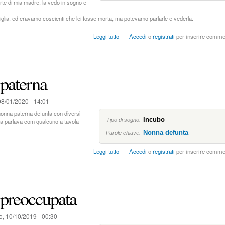
rte di mia madre, la vedo in sogno e
a
i
iglia, ed eravamo coscienti che lei fosse morta, ma potevamo parlarle e vederla.
n
p
s
Leggi tutto
Accedi
o
registrati
per inserire comme
e
u
r
M
i
o
c
r
o
paterna
t
l
e
o
p
08/01/2020 - 14:01
r
e
nonna paterna defunta con diversi
Incubo
v
Tipo di sogno:
nna parlava com qualcuno a tavola
i
Nonna defunta
Parole chiave:
s
t
s
Leggi tutto
Accedi
o
registrati
per inserire comme
a
u
C
a
s
preoccupata
a
n
o
o, 10/10/2019 - 00:30
n