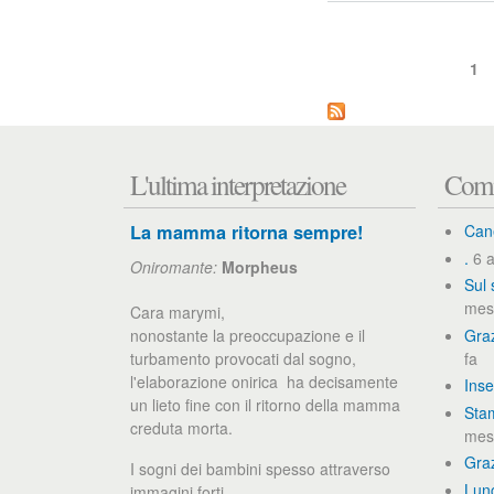
1
P
a
L'ultima interpretazione
Comm
g
i
La mamma ritorna sempre!
Can
.
6 a
n
Oniromante:
Morpheus
Sul 
e
mes
Cara marymi,
nonostante la preoccupazione e il
Graz
turbamento provocati dal sogno,
fa
l'elaborazione onirica ha decisamente
Inse
un lieto fine con il ritorno della mamma
Stam
creduta morta.
mesi
Gra
I sogni dei bambini spesso attraverso
Lun
immagini forti...