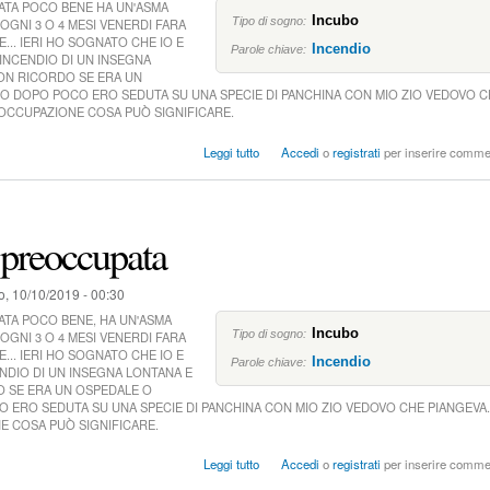
n
TATA POCO BENE HA UN'ASMA
Incubo
a
Tipo di sogno:
OGNI 3 O 4 MESI VENERDI FARA
p
... IERI HO SOGNATO CHE IO E
Incendio
Parole chiave:
INCENDIO DI UN INSEGNA
a
ON RICORDO SE ERA UN
t
IO DOPO POCO ERO SEDUTA SU UNA SPECIE DI PANCHINA CON MIO ZIO VEDOVO 
e
REOCCUPAZIONE COSA PUÒ SIGNIFICARE.
r
n
s
Leggi tutto
Accedi
o
registrati
per inserire comme
a
u
S
o
n
preoccupata
o
m
o
o, 10/10/2019 - 00:30
l
t
TATA POCO BENE, HA UN'ASMA
Incubo
o
Tipo di sogno:
OGNI 3 O 4 MESI VENERDI FARA
p
... IERI HO SOGNATO CHE IO E
Incendio
Parole chiave:
NDIO DI UN INSEGNA LONTANA E
r
 SE ERA UN OSPEDALE O
e
 ERO SEDUTA SU UNA SPECIE DI PANCHINA CON MIO ZIO VEDOVO CHE PIANGEVA..
o
E COSA PUÒ SIGNIFICARE.
c
c
s
Leggi tutto
Accedi
o
registrati
per inserire comme
u
u
p