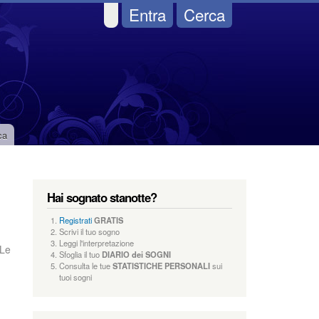
Entra
Cerca
ca
Hai sognato stanotte?
Registrati
GRATIS
Scrivi il tuo sogno
Leggi l'interpretazione
 Le
Sfoglia il tuo
DIARIO dei SOGNI
Consulta le tue
STATISTICHE PERSONALI
sui
tuoi sogni