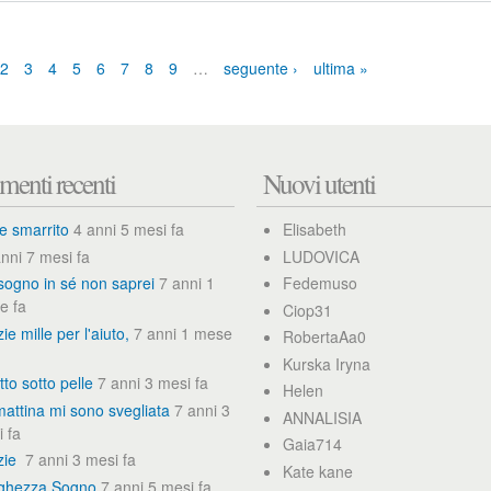
S
a
o
t
n
a
o
2
3
4
5
6
7
8
9
…
seguente ›
ultima »
m
o
l
t
o
enti recenti
Nuovi utenti
p
r
e
e smarrito
4 anni 5 mesi fa
Elisabeth
o
c
nni 7 mesi fa
LUDOVICA
c
sogno in sé non saprei
7 anni 1
Fedemuso
u
e fa
p
Ciop31
a
ie mille per l'aiuto,
7 anni 1 mese
RobertaAa0
t
Kurska Iryna
a
tto sotto pelle
7 anni 3 mesi fa
Helen
attina mi sono svegliata
7 anni 3
ANNALISIA
 fa
Gaia714
zie
7 anni 3 mesi fa
Kate kane
ghezza Sogno
7 anni 5 mesi fa