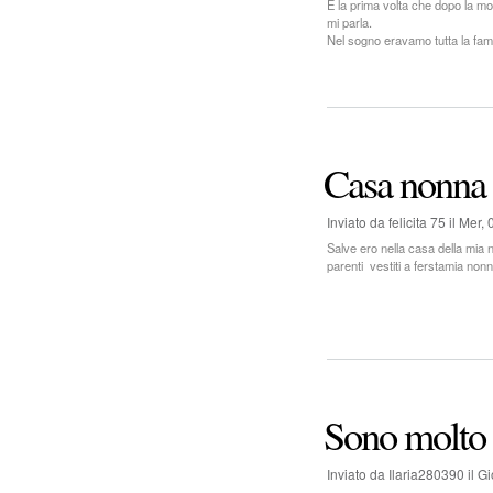
È la prima volta che dopo la mo
mi parla.
Nel sogno eravamo tutta la fam
Casa nonna 
Inviato da
felicita 75
il
Mer, 
Salve ero nella casa della mia 
parenti vestiti a ferstamia no
Sono molto 
Inviato da
Ilaria280390
il
Gi