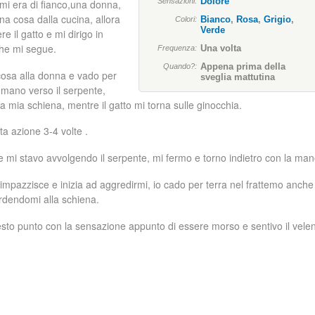
Dolore
Sensazioni:
mi era di fianco,una donna,
na cosa dalla cucina, allora
Bianco
,
Rosa
,
Grigio
,
Colori:
Verde
e il gatto e mi dirigo in
che mi segue.
Una volta
Frequenza:
Appena prima della
Quando?:
cosa alla donna e vado per
sveglia mattutina
 mano verso il serpente,
a mia schiena, mentre il gatto mi torna sulle ginocchia.
ta azione 3-4 volte .
e mi stavo avvolgendo il serpente, mi fermo e torno indietro con la man
 impazzisce e inizia ad aggredirmi, io cado per terra nel frattemo anche 
rdendomi alla schiena.
esto punto con la sensazione appunto di essere morso e sentivo il vele