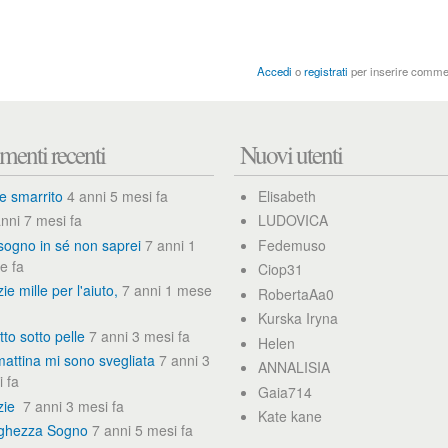
Accedi
o
registrati
per inserire comme
enti recenti
Nuovi utenti
e smarrito
4 anni 5 mesi fa
Elisabeth
nni 7 mesi fa
LUDOVICA
sogno in sé non saprei
7 anni 1
Fedemuso
e fa
Ciop31
ie mille per l'aiuto,
7 anni 1 mese
RobertaAa0
Kurska Iryna
tto sotto pelle
7 anni 3 mesi fa
Helen
attina mi sono svegliata
7 anni 3
ANNALISIA
 fa
Gaia714
zie
7 anni 3 mesi fa
Kate kane
ghezza Sogno
7 anni 5 mesi fa