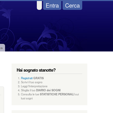
Entra
Cerca
ca
Hai sognato stanotte?
Registrati
GRATIS
Scrivi il tuo sogno
Leggi l'interpretazione
Sfoglia il tuo
DIARIO dei SOGNI
Consulta le tue
STATISTICHE PERSONALI
sui
tuoi sogni