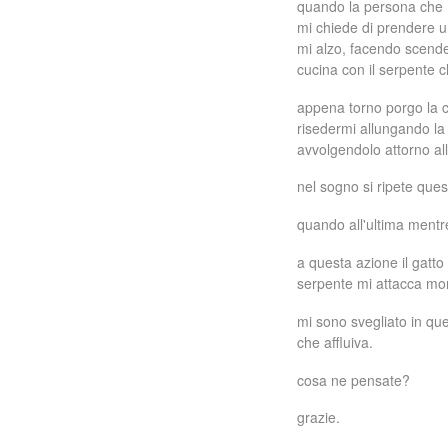
quando la persona che 
n
mi chiede di prendere u
mi alzo, facendo scender
c
cucina con il serpente 
i
appena torno porgo la 
risedermi allungando la
p
avvolgendolo attorno all
a
nel sogno si ripete ques
l
quando all'ultima mentr
e
a questa azione il gatto
serpente mi attacca mo
mi sono svegliato in qu
che affluiva.
cosa ne pensate?
grazie.