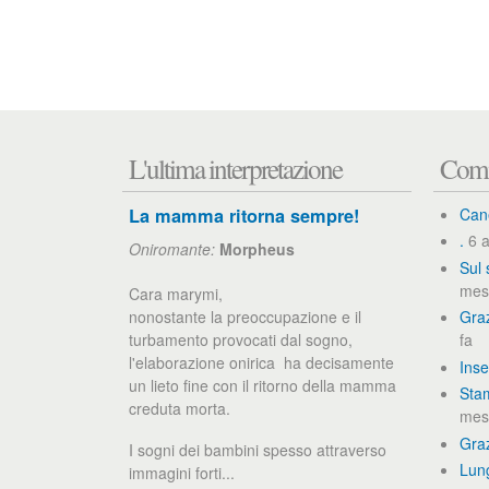
L'ultima interpretazione
Comm
La mamma ritorna sempre!
Can
.
6 a
Oniromante:
Morpheus
Sul 
mes
Cara marymi,
nonostante la preoccupazione e il
Graz
turbamento provocati dal sogno,
fa
l'elaborazione onirica ha decisamente
Inse
un lieto fine con il ritorno della mamma
Stam
creduta morta.
mesi
Gra
I sogni dei bambini spesso attraverso
Lun
immagini forti...