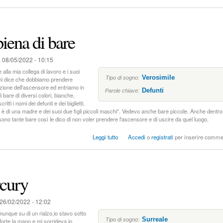
u
o
L
e
t
iena di bare
t
u
r
 08/05/2022 - 10:15
a
d
lla mia collega di lavoro e i suoi
Verosimile
e
Tipo di sogno:
i mi dice che dobbiamo prendere
l
ezione dell'ascensore ed entriamo in
Defunti
Parole chiave:
bare di diversi colori, bianche,
l
itti i nomi dei defunti e dei biglietti.
a
 è di una madre e dei suoi due figli piccoli maschi". Vedevo anche bare piccole. Anche dentro
m
ono tante bare così le dico di non voler prendere l'ascensore e di uscire da quel luogo.
a
n
s
Leggi tutto
Accedi
o
registrati
per inserire comme
o
u
U
n
a
cury
s
t
a
26/02/2022 - 12:02
n
z
unque su di un rialzo,io stavo sotto
Surreale
a
Tipo di sogno:
a forte la mano e mi sorrideva,io