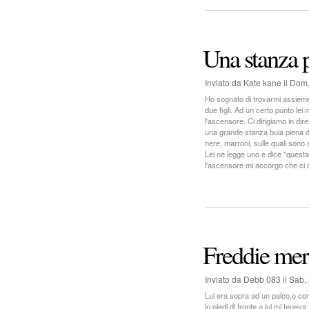
Una stanza p
Inviato da
Kate kane
il
Dom,
Ho sognato di trovarmi assieme a
due figli. Ad un certo punto le
l'ascensore. Ci dirigiamo in dir
una grande stanza buia piena di 
nere, marroni, sulle quali sono scr
Lei ne legge uno e dice "questa
l'ascensore mi accorgo che ci s
Freddie mer
Inviato da
Debb 083
il
Sab, 
Lui era sopra ad un palco,o com
in piedi di fronte a lui,mi tenev