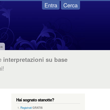
Entra
Cerca
ca
e
interpretazioni su base
i!
Hai sognato stanotte?
Registrati
GRATIS