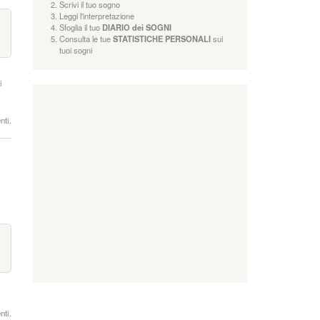
Scrivi il tuo sogno
Leggi l'interpretazione
Sfoglia il tuo
DIARIO dei SOGNI
Consulta le tue
STATISTICHE PERSONALI
sui
tuoi sogni
i
nti.
nti.