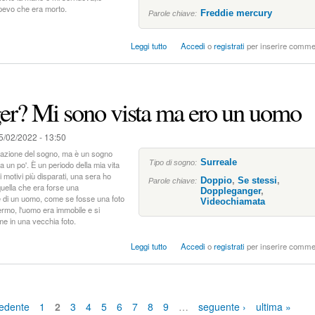
p
pevo che era morto.
Freddie mercury
Parole chiave:
i
e
s
n
Leggi tutto
Accedi
o
registrati
per inserire comme
u
a
F
d
r
i
e
b
r? Mi sono vista ma ero un uomo
d
a
d
r
i
e
5/02/2022 - 13:50
e
m
uazione del sogno, ma è un sogno
Surreale
e
Tipo di sogno:
un po'. È un periodo della mia vita
r
 motivi più disparati, una sera ho
Doppio
,
Se stessi
,
Parole chiave:
uella che era forse una
c
Doppleganger
,
e di un uomo, come se fosse una foto
u
Videochiamata
ermo, l'uomo era immobile e si
r
me in una vecchia foto.
y
s
Leggi tutto
Accedi
o
registrati
per inserire comme
u
D
o
p
p
cedente
1
2
3
4
5
6
7
8
9
…
seguente ›
ultima »