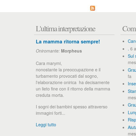
P
a
L'ultima interpretazione
Comm
g
i
La mamma ritorna sempre!
Can
.
6 a
n
Oniromante:
Morpheus
Sul 
e
mes
Cara marymi,
nonostante la preoccupazione e il
Graz
turbamento provocati dal sogno,
fa
l'elaborazione onirica ha decisamente
Inse
un lieto fine con il ritorno della mamma
Stam
creduta morta.
mesi
Gra
I sogni dei bambini spesso attraverso
Lun
immagini forti...
Ris
Leggi tutto
Aiut
mesi