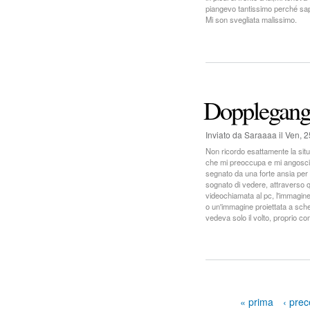
piangevo tantissimo perché sa
Mi son svegliata malissimo.
Dopplegange
Inviato da
Saraaaa
il
Ven, 2
Non ricordo esattamente la sit
che mi preoccupa e mi angoscia 
segnato da una forte ansia per i
sognato di vedere, attraverso q
videochiamata al pc, l'immagin
o un'immagine proiettata a sch
vedeva solo il volto, proprio co
« prima
‹ pre