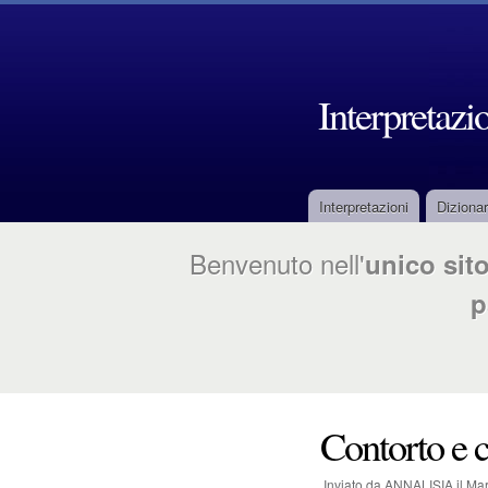
Interpretazi
Interpretazioni
Dizionar
M
Benvenuto nell'
unico sito
e
p
n
u
p
r
Contorto e 
i
Inviato da
ANNALISIA
il
Mar