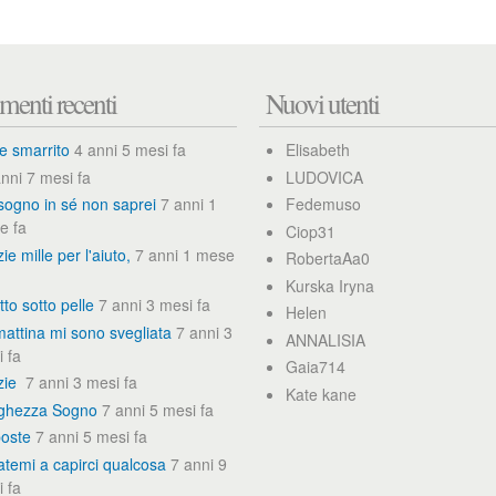
l
e
g
a
n
enti recenti
Nuovi utenti
g
e
r
e smarrito
4 anni 5 mesi fa
Elisabeth
?
M
nni 7 mesi fa
LUDOVICA
i
sogno in sé non saprei
7 anni 1
Fedemuso
s
e fa
o
Ciop31
n
ie mille per l'aiuto,
7 anni 1 mese
RobertaAa0
o
Kurska Iryna
v
tto sotto pelle
7 anni 3 mesi fa
i
Helen
s
attina mi sono svegliata
7 anni 3
ANNALISIA
t
 fa
a
Gaia714
m
zie
7 anni 3 mesi fa
Kate kane
a
ghezza Sogno
7 anni 5 mesi fa
e
poste
7 anni 5 mesi fa
r
o
atemi a capirci qualcosa
7 anni 9
u
 fa
n