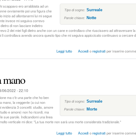
chi scappavo ero arrabbiata ad un
Surreale
Tipo di sogno:
donne ovviamente poi una figura che
o inizio ad allontanarmi lui mi segue
Notte
Parole chiave:
nte invece mi seguiva correvo
dietro di non lasciare indietro
vo 2 dei miei figli dietro anche con un cane e controllavo che riuscissero ad attraversare la
hi li controllava avendo ancora questo tipo che mi seguiva appiccicato continuavo a cercare d
s
Leggi tutto
Accedi
o
registrati
per inserire comme
u
C
o
n
la mano
t
o
r
8/06/2022 - 22:10
t
o
sione ma c'è una parte che ho ben
Surreale
e
Tipo di sogno:
lla mano, la veggente (a cui non
c
i evidenzia 3 concetti: studio, amore
Morte
Parole chiave:
studio e amore) non ho ricordi, ma
o
 le sue parole. Indicandomi una linea
n
molto verticale mi dice: "La tua morte non sarà una morte considerata tradizionale."
f
u
s
s
Leggi tutto
Accedi
o
registrati
per inserire comme