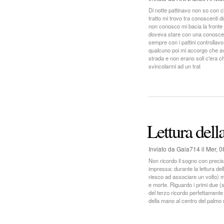
n
Di notte pattinavo non so con 
tratto mi trovo tra conoscenti 
non conosco mi bacia la fronte i
c
doveva stare con una conosce
sempre con i pattini controllavo 
i
qualcuno poi mi accorgo che ave
strada e non erano soli c'era c
p
svincolarmi ad un trat
a
l
e
Lettura del
Inviato da
Gaia714
il
Mer, 0
Non ricordo il sogno con preci
impressa: durante la lettura de
riesco ad associare un volto) m
e morte. Riguardo i primi due (
del terzo ricordo perfettamente
della mano al centro del palmo 